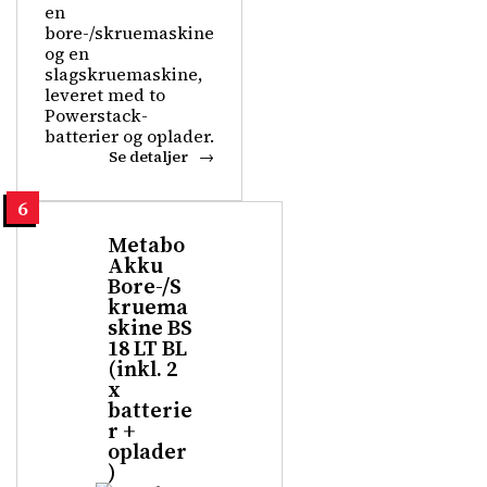
en
bore-/skruemaskine
og en
slagskruemaskine,
leveret med to
Powerstack-
batterier og oplader.
Se detaljer
6
Metabo
Akku
Bore-/S
kruema
skine BS
18 LT BL
(inkl. 2
x
batterie
r +
oplader
)