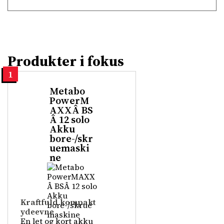
Produkter i fokus
1
Metabo
PowerM
AXXÂ BS
Â 12 solo
Akku
bore-/skr
uemaski
ne
Kraftfuld kompakt
ydeevne
En let og kort akku