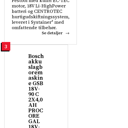
Festool med kulfri EC-TEC
motor, 18V Li-HighPower
batteri og CENTROTEC
hurtigudskiftningssystem,
leveret i Systainer³ med
omfattende tilbehør.
Se detaljer
3
Bosch
akku
slagb
orem
askin
e GSB
18V-
90 C
2X4,0
AH
PROC
ORE
GAL
18V-