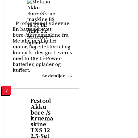
Professionel ydeevne
En batteridrevet
bore-/skruemaskine fra
Metabo med kulfri
motor, høj effektivitet og
kompakt design. Leveres
med to 18V Li-Power-
batterier, oplader og
kuffert.
Se detaljer
7
Festool
Akku
bore-/s
kruema
skine
TXS 12
2,5-Set