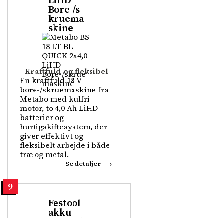
LiHD
Bore-/s
kruema
skine
Kraftfuld og fleksibel
En kraftfuld 18 V
bore-/skruemaskine fra
Metabo med kulfri
motor, to 4,0 Ah LiHD-
batterier og
hurtigskiftesystem, der
giver effektivt og
fleksibelt arbejde i både
træ og metal.
Se detaljer
9
Festool
akku