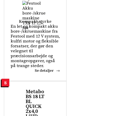
Kompakt styrke
En let og kompakt akku
bore-/skruemaskine fra
Festool med 12 V system,
kulfri motor og fleksible
forsatser, der gør den
velegnet til
præcisionsarbejde og
montageopgaver, også
på trange steder.
Se detaljer
8
Metabo
BS 18 LT
BL
QUICK
2x4,0