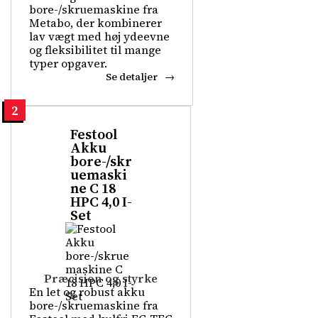
bore-/skruemaskine fra
Metabo, der kombinerer
lav vægt med høj ydeevne
og fleksibilitet til mange
typer opgaver.
Se detaljer
2
Festool
Akku
bore-/skr
uemaski
ne C 18
HPC 4,0 I-
Set
Præcision og styrke
En let og robust akku
bore-/skruemaskine fra