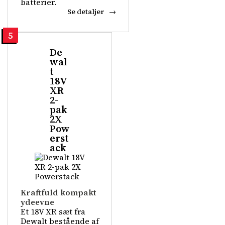
batterier.
Se detaljer
5
De
wal
t
18V
XR
2-
pak
2X
Pow
erst
ack
Kraftfuld kompakt
ydeevne
Et 18V XR sæt fra
Dewalt bestående af