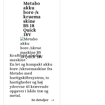
Metabo
akku
bore-/s
kruema
skine
BS 18
Quick
18V
Kraftfuld alsidig
maskine
En let og kompakt akku
bore-/skruemaskine fra
Metabo med
hurtigskiftesystem, to
hastigheder og høj
ydeevne til krævende
opgaver i både træ og
metal.
Se detaljer