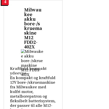
4
Milwau
kee
akku
bore-/s
kruema
skine
M12
FDD2-
402X
Kraftfuld kompakt
ydeevne
En kompakt og kraftfuld
12V bore-/skruemaskine
fra Milwaukee med
kulfri motor,
metalborepatron og
fleksibelt batterisystem,
der passer til alle M12-