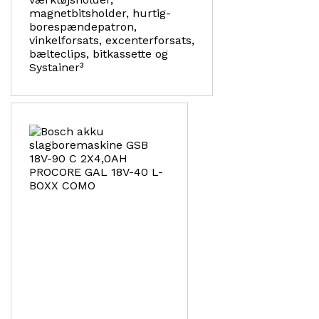
magnetbitsholder, hurtig-
borespændepatron,
vinkelforsats, excenterforsats,
bælteclips, bitkassette og
Systainer³