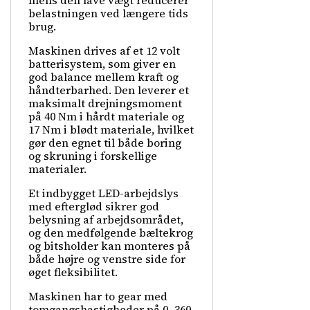
mens den lave vægt reducerer
belastningen ved længere tids
brug.
Maskinen drives af et 12 volt
batterisystem, som giver en
god balance mellem kraft og
håndterbarhed. Den leverer et
maksimalt drejningsmoment
på 40 Nm i hårdt materiale og
17 Nm i blødt materiale, hvilket
gør den egnet til både boring
og skruning i forskellige
materialer.
Et indbygget LED-arbejdslys
med efterglød sikrer god
belysning af arbejdsområdet,
og den medfølgende bæltekrog
og bitsholder kan monteres på
både højre og venstre side for
øget fleksibilitet.
Maskinen har to gear med
tomgangshastigheder på 0–360