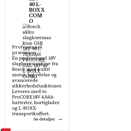
40 L-
BOXX
COM
O
Professionel
præcision
En professionel 18V
slagboremaskine fra
Bosch med kulfri
motor, høj ydelse og
avancerede
sikkerhedsfunktioner.
Leveres med to
ProCORE18V 4,0Ah-
batterier, hurtiglader
og L-BOXX-
transportkuffert.
Se detaljer