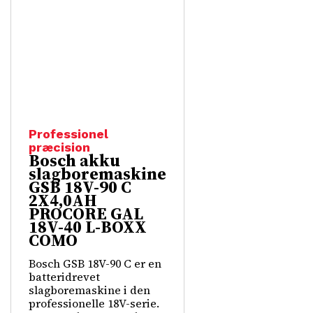
Professionel
præcision
Bosch akku
slagboremaskine
GSB 18V-90 C
2X4,0AH
PROCORE GAL
18V-40 L-BOXX
COMO
Bosch GSB 18V-90 C er en
batteridrevet
slagboremaskine i den
professionelle 18V-serie.