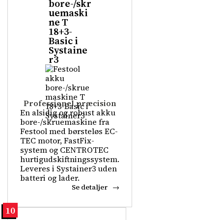
bore-/skr
uemaski
ne T
18+3-
Basic i
Systaine
r3
Professionel præcision
En alsidig og robust akku
bore-/skruemaskine fra
Festool med børsteløs EC-
TEC motor, FastFix-
system og CENTROTEC
hurtigudskiftningssystem.
Leveres i Systainer3 uden
batteri og lader.
Se detaljer
10