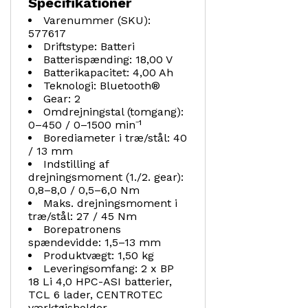
Specifikationer
Varenummer (SKU):
577617
Driftstype: Batteri
Batterispænding: 18,00 V
Batterikapacitet: 4,00 Ah
Teknologi: Bluetooth®
Gear: 2
Omdrejningstal (tomgang):
0–450 / 0–1500 min⁻¹
Borediameter i træ/stål: 40
/ 13 mm
Indstilling af
drejningsmoment (1./2. gear):
0,8–8,0 / 0,5–6,0 Nm
Maks. drejningsmoment i
træ/stål: 27 / 45 Nm
Borepatronens
spændevidde: 1,5–13 mm
Produktvægt: 1,50 kg
Leveringsomfang: 2 x BP
18 Li 4,0 HPC-ASI batterier,
TCL 6 lader, CENTROTEC
værktøjsholder,