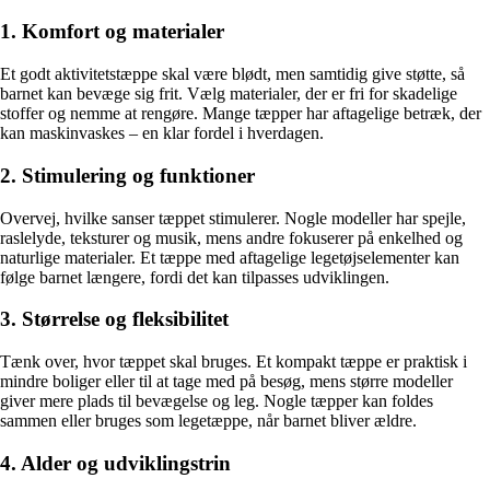
1. Komfort og materialer
Et godt aktivitetstæppe skal være blødt, men samtidig give støtte, så
barnet kan bevæge sig frit. Vælg materialer, der er fri for skadelige
stoffer og nemme at rengøre. Mange tæpper har aftagelige betræk, der
kan maskinvaskes – en klar fordel i hverdagen.
2. Stimulering og funktioner
Overvej, hvilke sanser tæppet stimulerer. Nogle modeller har spejle,
raslelyde, teksturer og musik, mens andre fokuserer på enkelhed og
naturlige materialer. Et tæppe med aftagelige legetøjselementer kan
følge barnet længere, fordi det kan tilpasses udviklingen.
3. Størrelse og fleksibilitet
Tænk over, hvor tæppet skal bruges. Et kompakt tæppe er praktisk i
mindre boliger eller til at tage med på besøg, mens større modeller
giver mere plads til bevægelse og leg. Nogle tæpper kan foldes
sammen eller bruges som legetæppe, når barnet bliver ældre.
4. Alder og udviklingstrin