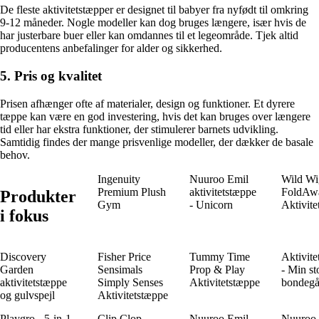
De fleste aktivitetstæpper er designet til babyer fra nyfødt til omkring
9-12 måneder. Nogle modeller kan dog bruges længere, især hvis de
har justerbare buer eller kan omdannes til et legeområde. Tjek altid
producentens anbefalinger for alder og sikkerhed.
5. Pris og kvalitet
Prisen afhænger ofte af materialer, design og funktioner. Et dyrere
tæppe kan være en god investering, hvis det kan bruges over længere
tid eller har ekstra funktioner, der stimulerer barnets udvikling.
Samtidig findes der mange prisvenlige modeller, der dækker de basale
behov.
Ingenuity
Nuuroo Emil
Wild Wi
Premium Plush
aktivitetstæppe
FoldAw
Produkter
Gym
- Unicorn
Aktivite
i fokus
Discovery
Fisher Price
Tummy Time
Aktivite
Garden
Sensimals
Prop & Play
- Min st
aktivitetstæppe
Simply Senses
Aktivitetstæppe
bondegå
og gulvspejl
Aktivitetstæppe
Playgro - 5-in-1
Clip Clop
Nuuroo Emil
Nuuroo 