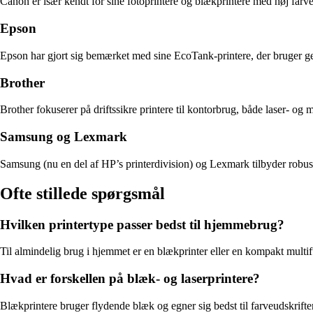
Canon er især kendt for sine fotoprintere og blækprintere med høj farven
Epson
Epson har gjort sig bemærket med sine EcoTank-printere, der bruger genop
Brother
Brother fokuserer på driftssikre printere til kontorbrug, både laser- o
Samsung og Lexmark
Samsung (nu en del af HP’s printerdivision) og Lexmark tilbyder robuste
Ofte stillede spørgsmål
Hvilken printertype passer bedst til hjemmebrug?
Til almindelig brug i hjemmet er en blækprinter eller en kompakt multi
Hvad er forskellen på blæk- og laserprintere?
Blækprintere bruger flydende blæk og egner sig bedst til farveudskrifter