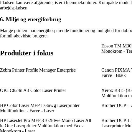
Pladsen kan være afgørende, især i hjemmekontorer. Kompakte modeller 
arbejdspladsen.
6. Miljø og energiforbrug
Mange printere har energibesparende funktioner og mulighed for dobbel
for miljøbevidste brugere.
Epson TM M30II
Monokrom - Term
Produkter i fokus
Zebra Printer Profile Manager Enterprise
Canon PIXMA TR
Farve - Blæk
OKI C824n A3 Color Laser Printer
Xerox B315 (B3
Multifunktion m
HP Color Laser MFP 178nwg Laserprinter
Brother DCP-T
Multifunktion - Farve - Laser
HP LaserJet Pro MFP 3102fdwe Mono Laser All
Brother DCP-L
in One Laserprinter Multifunktion med Fax -
Laserprinter Mu
Monokrom - Laser