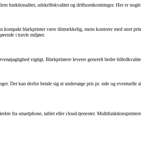
em funktionalitet, udskriftskvalitet og driftsomkostninger. Her er nogle a
en kompakt blækprinter være tilstrækkelig, mens kontorer med stort print
rende i travle miljøer.
arvenøjagtighed vigtigt. Blækprintere leverer generelt bedre billedkvalite
ger. Det kan derfor betale sig at undersøge pris pr. side og eventuell
rekte fra smartphone, tablet eller cloud-tjenester. Multifunktionsprinter