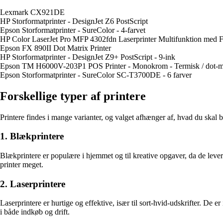
Lexmark CX921DE
HP Storformatprinter - DesignJet Z6 PostScript
Epson Storformatprinter - SureColor - 4-farvet
HP Color LaserJet Pro MFP 4302fdn Laserprinter Multifunktion med Fa
Epson FX 890II Dot Matrix Printer
HP Storformatprinter - DesignJet Z9+ PostScript - 9-ink
Epson TM H6000V-203P1 POS Printer - Monokrom - Termisk / dot-m
Epson Storformatprinter - SureColor SC-T3700DE - 6 farver
Forskellige typer af printere
Printere findes i mange varianter, og valget afhænger af, hvad du skal b
1. Blækprintere
Blækprintere er populære i hjemmet og til kreative opgaver, da de lever
printer meget.
2. Laserprintere
Laserprintere er hurtige og effektive, især til sort-hvid-udskrifter. De
i både indkøb og drift.