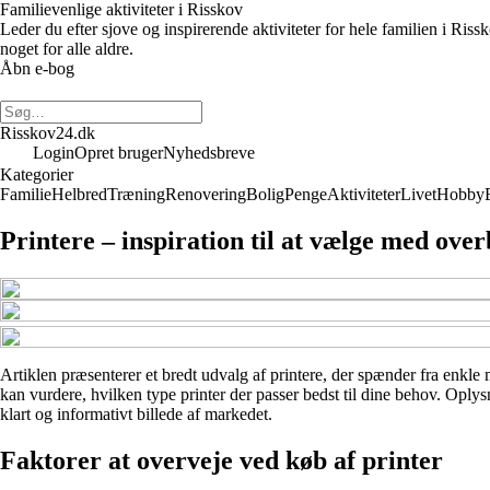
Familievenlige aktiviteter i Risskov
Leder du efter sjove og inspirerende aktiviteter for hele familien i Riss
noget for alle aldre.
Åbn e-bog
Risskov24.dk
Login
Opret bruger
Nyhedsbreve
Kategorier
Familie
Helbred
Træning
Renovering
Bolig
Penge
Aktiviteter
Livet
Hobby
Printere – inspiration til at vælge med over
Artiklen præsenterer et bredt udvalg af printere, der spænder fra enkle 
kan vurdere, hvilken type printer der passer bedst til dine behov. Oply
klart og informativt billede af markedet.
Faktorer at overveje ved køb af printer