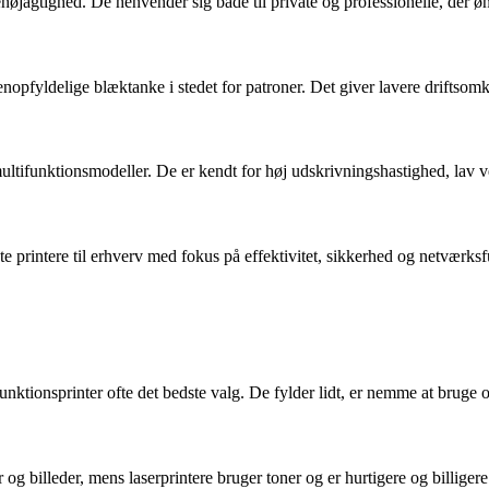
øjagtighed. De henvender sig både til private og professionelle, der øns
fyldelige blæktanke i stedet for patroner. Det giver lavere driftsomkostn
g multifunktionsmodeller. De er kendt for høj udskrivningshastighed, lav
 printere til erhverv med fokus på effektivitet, sikkerhed og netværksf
funktionsprinter ofte det bedste valg. De fylder lidt, er nemme at brug
 og billeder, mens laserprintere bruger toner og er hurtigere og billiger