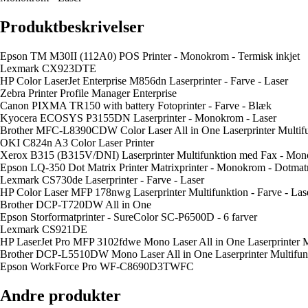
Produktbeskrivelser
Epson TM M30II (112A0) POS Printer - Monokrom - Termisk inkjet
Lexmark CX923DTE
HP Color LaserJet Enterprise M856dn Laserprinter - Farve - Laser
Zebra Printer Profile Manager Enterprise
Canon PIXMA TR150 with battery Fotoprinter - Farve - Blæk
Kyocera ECOSYS P3155DN Laserprinter - Monokrom - Laser
Brother MFC-L8390CDW Color Laser All in One Laserprinter Multifu
OKI C824n A3 Color Laser Printer
Xerox B315 (B315V/DNI) Laserprinter Multifunktion med Fax - Mon
Epson LQ-350 Dot Matrix Printer Matrixprinter - Monokrom - Dotmat
Lexmark CS730de Laserprinter - Farve - Laser
HP Color Laser MFP 178nwg Laserprinter Multifunktion - Farve - Las
Brother DCP-T720DW All in One
Epson Storformatprinter - SureColor SC-P6500D - 6 farver
Lexmark CS921DE
HP LaserJet Pro MFP 3102fdwe Mono Laser All in One Laserprinter 
Brother DCP-L5510DW Mono Laser All in One Laserprinter Multifun
Epson WorkForce Pro WF-C8690D3TWFC
Andre produkter