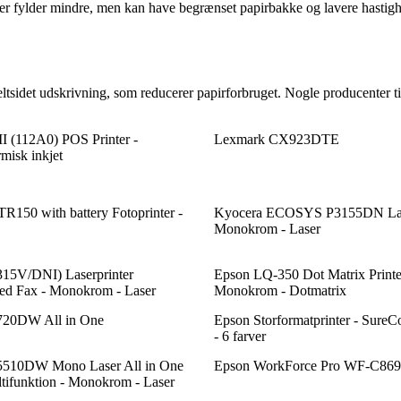
fylder mindre, men kan have begrænset papirbakke og lavere hastighed.
tsidet udskrivning, som reducerer papirforbruget. Nogle producenter ti
 (112A0) POS Printer -
Lexmark CX923DTE
isk inkjet
150 with battery Fotoprinter -
Kyocera ECOSYS P3155DN Lase
Monokrom - Laser
15V/DNI) Laserprinter
Epson LQ-350 Dot Matrix Printer
ed Fax - Monokrom - Laser
Monokrom - Dotmatrix
720DW All in One
Epson Storformatprinter - Sure
- 6 farver
5510DW Mono Laser All in One
Epson WorkForce Pro WF-C8
ltifunktion - Monokrom - Laser