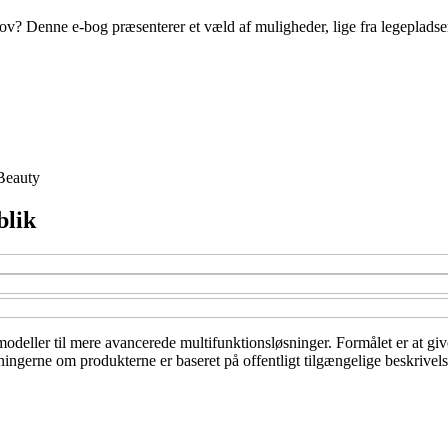
kov? Denne e-bog præsenterer et væld af muligheder, lige fra legepladser t
Beauty
blik
modeller til mere avancerede multifunktionsløsninger. Formålet er at giv
sningerne om produkterne er baseret på offentligt tilgængelige beskrivel