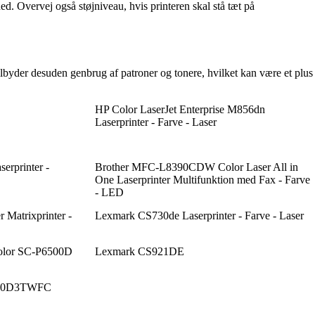
 Overvej også støjniveau, hvis printeren skal stå tæt på
lbyder desuden genbrug af patroner og tonere, hvilket kan være et plus
HP Color LaserJet Enterprise M856dn
Laserprinter - Farve - Laser
rprinter -
Brother MFC-L8390CDW Color Laser All in
One Laserprinter Multifunktion med Fax - Farve
- LED
 Matrixprinter -
Lexmark CS730de Laserprinter - Farve - Laser
Color SC-P6500D
Lexmark CS921DE
690D3TWFC